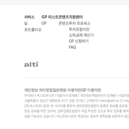
서비스
GP 리스트
콘텐츠
지원센터
딜
GP
콘텐츠
투자 프로세스
투자조합이란
포트폴리오
소득공제 계산기
GP 신청하기
FAQ
개인정보 처리방침
일반회원 이용약관
GP 이용약관
주식회사 넥스트유니콘 | 대표이사 장재용 | 개인정보책임관리자 장재용 | 사업자등
서울특별시 강남구 테헤란로 427, 8층 101호 | 고객문의:
hello@alti.kr
ⓒ next
(주)넥스트유니콘은 본 사이트를 통하여 업무집행조합원이 등록한 정보를 공유할 수
정보 공유를 위한 것이며, 업무집행조합원이 직접 작성한 것으로 투자 권유를 목
있을 가능성도 있습니다. 넥스트유니콘은 제공되는 정보의 정확성을 보장하지 않으