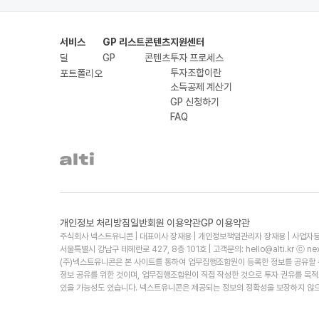
서비스
GP 리스트
콘텐츠
지원센터
딜
GP
콘텐츠
투자 프로세스
투자조합이란
포트폴리오
소득공제 계산기
GP 신청하기
FAQ
개인정보 처리방침
일반회원 이용약관
GP 이용약관
주식회사 넥스트유니콘 | 대표이사 장재용 | 개인정보책임관리자 장재용 | 사업자등
서울특별시 강남구 테헤란로 427, 8층 101호 | 고객문의:
hello@alti.kr
ⓒ next
(주)넥스트유니콘은 본 사이트를 통하여 업무집행조합원이 등록한 정보를 공유할 수
정보 공유를 위한 것이며, 업무집행조합원이 직접 작성한 것으로 투자 권유를 목
있을 가능성도 있습니다. 넥스트유니콘은 제공되는 정보의 정확성을 보장하지 않으